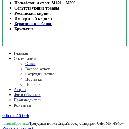
Пескобетон и смеси М150 – М300
Сопутствующие товары
Российский кирпич
Импортный кирпич
Керамические блоки
Брусчатка
Главная
О компании
О нас
Вопрос-ответ
Сотрудничество
Доставка
Новости
Акции
Фото объектов
Производители
Контакты
0
items
/
0.00
₽
Главная
Брусчатка
Тротуарная плитка Старый город «Ландхаус», Color Mix «Койот»
Previous product