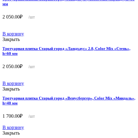
мм
2 050.00
₽
/шт
В корзину
Закрыть
Тротуарная плитка Старый город «Ландхаус» 2.0, Color Mix «Степь»,
h=60 мм
2 050.00
₽
/шт
В корзину
Закрыть
Тротуарная плитка Старый город «Венусбергер», Color Mix «Миндаль»,
h=40 мм
1 700.00
₽
/шт
В корзину
Закрыть