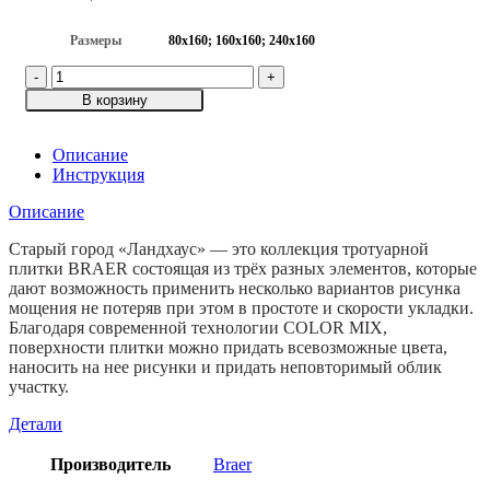
Размеры
80х160; 160х160; 240х160
Количество
товара
В корзину
Тротуарная
плитка
Старый
Описание
город
Инструкция
"Ландхаус",
Описание
Color
Mix
Старый город «Ландхаус» — это коллекция тротуарной
"Койот"
плитки BRAER состоящая из трёх разных элементов, которые
дают возможность применить несколько вариантов рисунка
мощения не потеряв при этом в простоте и скорости укладки.
Благодаря современной технологии COLOR MIX,
поверхности плитки можно придать всевозможные цвета,
наносить на нее рисунки и придать неповторимый облик
участку.
Детали
Производитель
Braer