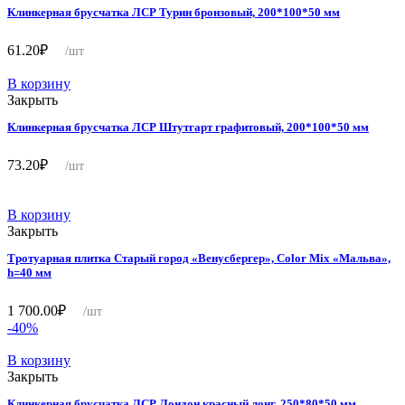
Клинкерная брусчатка ЛСР Турин бронзовый, 200*100*50 мм
61.20
₽
/шт
В корзину
Закрыть
Клинкерная брусчатка ЛСР Штутгарт графитовый, 200*100*50 мм
73.20
₽
/шт
В корзину
Закрыть
Тротуарная плитка Старый город «Венусбергер», Color Mix «Мальва»,
h=40 мм
1 700.00
₽
/шт
-40%
В корзину
Закрыть
Клинкерная брусчатка ЛСР Лондон красный лонг, 250*80*50 мм