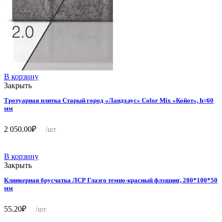
В корзину
Закрыть
Тротуарная плитка Старый город «Ландхаус» Color Mix «Койот», h=60
мм
2 050.00
₽
/шт
В корзину
Закрыть
Клинкерная брусчатка ЛСР Глазго темно-красный флэшинг, 200*100*50
мм
55.20
₽
/шт