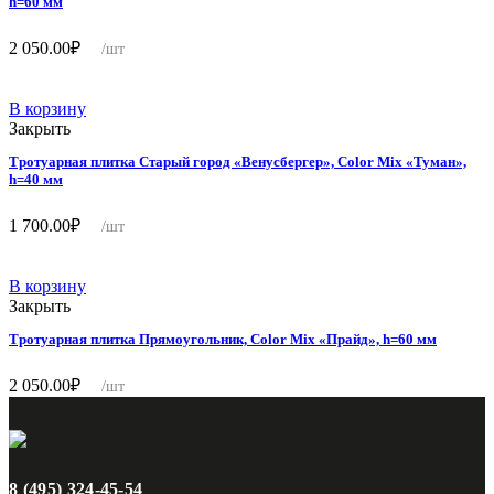
h=60 мм
2 050.00
₽
/шт
В корзину
Закрыть
Тротуарная плитка Старый город «Венусбергер», Color Mix «Туман»,
h=40 мм
1 700.00
₽
/шт
В корзину
Закрыть
Тротуарная плитка Прямоугольник, Color Mix «Прайд», h=60 мм
2 050.00
₽
/шт
8 (495) 324-45-54