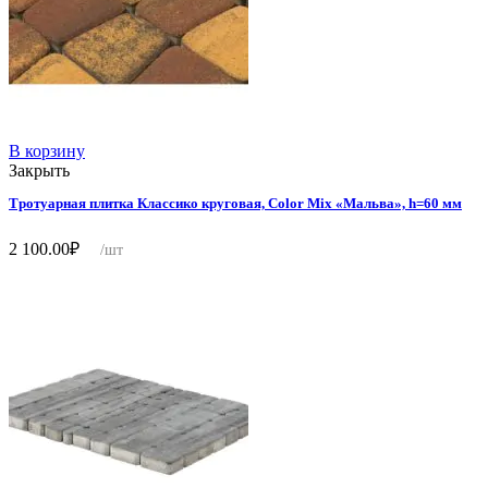
В корзину
Закрыть
Тротуарная плитка Классико круговая, Color Mix «Мальва», h=60 мм
2 100.00
₽
/шт