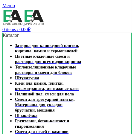
Заказать звонок
Меню
0
items
/
0.00
₽
Каталог
Затирка для клинкерной плитки,
кирпича, камня и термопанелей
Цветные кладочные смеси и
растворы для всех видов кирпича
Теплоизоляционные кладочные
растворы и смеси для блоков
Штукатурка
Клей для камня, плитки,
керамогранита, монтажные клеи
Наливной пол, смеси для пола
Смеси для тротуарной плитки,
Материалы для укладки
брусчатки, мощения
Шпаклёвка
Грунтовки, бетон-контакт и
гидроизоляция
Смеси для печей и каминов