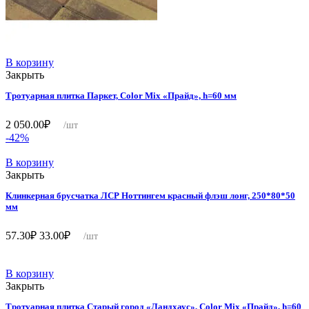
В корзину
Закрыть
Тротуарная плитка Паркет, Color Mix «Прайд», h=60 мм
2 050.00
₽
/шт
-42%
В корзину
Закрыть
Клинкерная брусчатка ЛСР Ноттингем красный флэш лонг, 250*80*50
мм
Первоначальная
Текущая
57.30
₽
33.00
₽
/шт
цена
цена:
составляла
33.00₽.
57.30₽.
В корзину
Закрыть
Тротуарная плитка Старый город «Ландхаус», Color Mix «Прайд», h=60