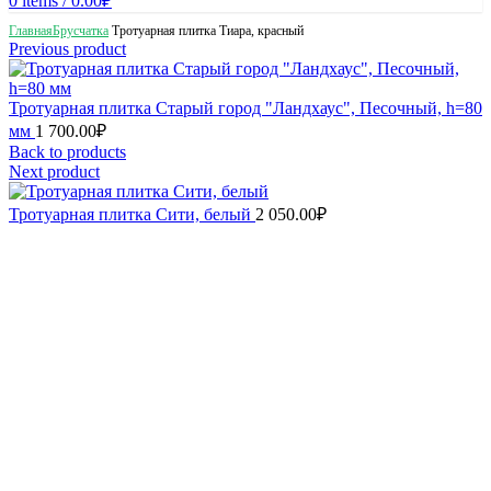
0
items
/
0.00
₽
Главная
Брусчатка
Тротуарная плитка Тиара, красный
Previous product
Тротуарная плитка Старый город "Ландхаус", Песочный, h=80
мм
1 700.00
₽
Back to products
Next product
Тротуарная плитка Сити, белый
2 050.00
₽