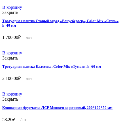
В корзину
Закрыть
Тротуарная плитка Старый город «Венусбергер», Color Mix «Степь»,
h=40 мм
1 700.00
₽
/шт
В корзину
Закрыть
Тротуарная плитка Классико, Color Mix «Туман», h=60 мм
2 100.00
₽
/шт
В корзину
Закрыть
Клинкерная брусчатка ЛСР Мюнхен коричневый, 200*100*50 мм
58.20
₽
/шт