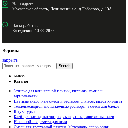
Наш адрес:
Московская область, Ленинский г.о, д.Таболово, д.19А
Часы работы:
Ежедневно: 10:00-20:00
Корзина
закрыть
Search
Меню
Каталог
Затирка для клинкерной плитки, кирпича, камня и
термопанелей
Цветные кладочные смеси и растворы для всех видов кирпича
Теплоизоляционные кладочные растворы и смеси для блоков
Штукатурка
Клей для камня, плитки, керамогранита, монтажные клеи
Наливной пол, смеси для пола
Смеси для тротуарной плитки, Материалы для укладки