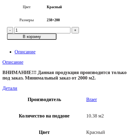
Цвет
Красный
Размеры
238×200
Количество
товара
В корзину
Тротуарная
плитка
Тиара,
Описание
красный
Описание
ВНИМАНИЕ!!! Данная продукция производится только
под заказ. Минимальный заказ от 2000 м2.
Детали
Производитель
Braer
Количество на поддоне
10.38 м2
Цвет
Красный