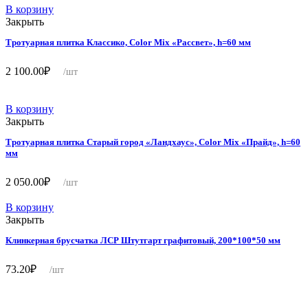
В корзину
Закрыть
Тротуарная плитка Классико, Color Mix «Рассвет», h=60 мм
2 100.00
₽
/шт
В корзину
Закрыть
Тротуарная плитка Старый город «Ландхаус», Color Mix «Прайд», h=60
мм
2 050.00
₽
/шт
В корзину
Закрыть
Клинкерная брусчатка ЛСР Штутгарт графитовый, 200*100*50 мм
73.20
₽
/шт