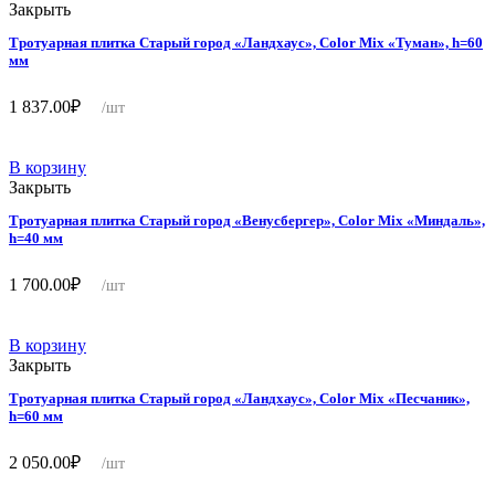
Закрыть
Тротуарная плитка Старый город «Ландхаус», Color Mix «Туман», h=60
мм
1 837.00
₽
/шт
В корзину
Закрыть
Тротуарная плитка Старый город «Венусбергер», Color Mix «Миндаль»,
h=40 мм
1 700.00
₽
/шт
В корзину
Закрыть
Тротуарная плитка Старый город «Ландхаус», Color Mix «Песчаник»,
h=60 мм
2 050.00
₽
/шт