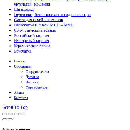
брусчатки, мощения
Шпаклёвка
Грунтовки, бетон-контакт и гидроизоляция
Смеси для печей и каминов
Пескобетон и смеси М150 – М300
Сопутствующие товары
Российский кирпич
Импортный кирпич
Керамические блоки
Брусчатка
Главная
О компании
Сотрудничество
Доставка
Новости
Фото объектов
Акции
Контакты
Scroll To Top
Заказать звонок