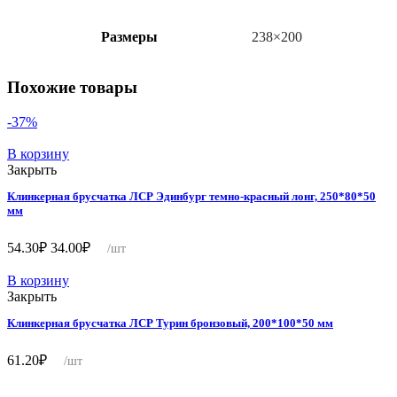
Размеры
238×200
Похожие товары
-37%
В корзину
Закрыть
Клинкерная брусчатка ЛСР Эдинбург темно-красный лонг, 250*80*50
мм
Первоначальная
Текущая
54.30
₽
34.00
₽
/шт
цена
цена:
составляла
34.00₽.
В корзину
54.30₽.
Закрыть
Клинкерная брусчатка ЛСР Турин бронзовый, 200*100*50 мм
61.20
₽
/шт