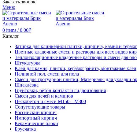
Заказать звонок
Меню
0
items
/
0.00
₽
Каталог
Затирка для клинкерной плитки, кирпича, камня и термо
Цветные кладочные смеси и растворы для всех видов ки
Теплоизоляционные кладочные растворы и смеси для бло
Штукатурка
Клей для камня, плитки, керамогранита, монтажные клеи
Наливной пол, смеси для пола
Смеси для тротуарной плитки, Материалы для укладки б
Шпаклёвка
Грунтовки, бетон-контакт и гидроизоляция
Смеси для печей и каминов
Пескобетон и смеси М150 – М300
Сопутствующие товары
Российский кирпич
Импортный кирпич
Керамические блоки
Брусчатка