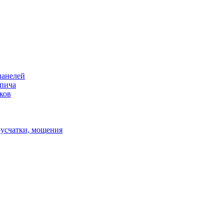
панелей
рпича
ков
русчатки, мощения