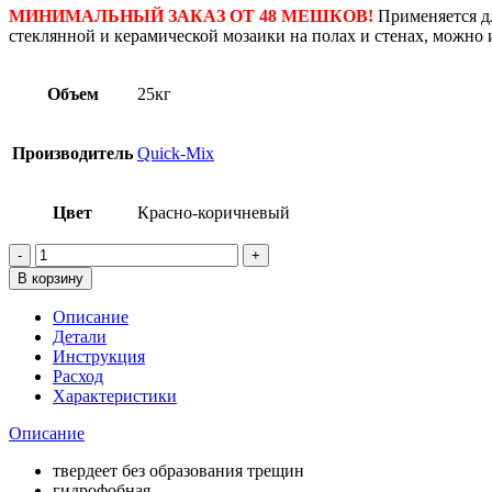
МИНИМАЛЬНЫЙ ЗАКАЗ ОТ 48 МЕШКОВ!
Применяется д
стеклянной и керамической мозаики на полах и стенах, можно 
Объем
25кг
Производитель
Quick-Mix
Цвет
Красно-коричневый
Количество
товара
В корзину
Затирка
для
Описание
швов
Детали
Quick-
Инструкция
mix
Расход
«Фугенбрайт»
Характеристики
FUG
FBR,
Описание
Красно-
коричневый,
твердеет без образования трещин
25кг
гидрофобная