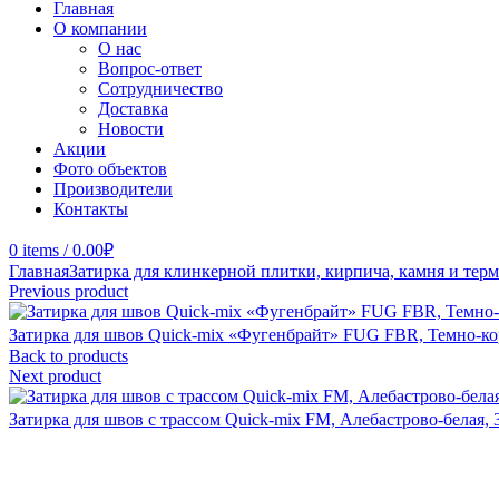
Главная
О компании
О нас
Вопрос-ответ
Сотрудничество
Доставка
Новости
Акции
Фото объектов
Производители
Контакты
0
items
/
0.00
₽
Главная
Затирка для клинкерной плитки, кирпича, камня и тер
Previous product
Затирка для швов Quick-mix «Фугенбрайт» FUG FBR, Темно-к
Back to products
Next product
Затирка для швов с трассом Quick-mix FM, Алебастрово-белая,