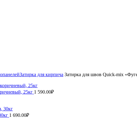
мопанелей
Затирка для кирпича
Затирка для швов Quick-mix «Фуг
оричневый, 25кг
1 590.00
₽
 30кг
1 690.00
₽