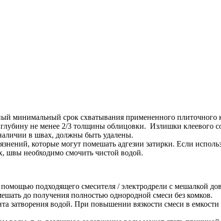
нный минимальный срок схватывания примененного плиточного к
глубину не менее 2/3 толщины облицовки. Излишки клеевого со
наличии в швах, должны быть удалены.
знений, которые могут помешать адгезии затирки. Если использ
, швы необходимо смочить чистой водой.
 с помощью подходящего смесителя / электродрели с мешалкой до
мешать до получения полностью однородной смеси без комков.
ента затворения водой. При повышении вязкости смеси в емкости