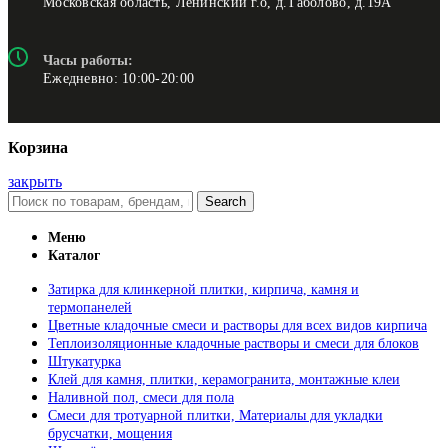
Московская область, Ленинский г.о, д.Таболово, д.19А
Часы работы:
Ежедневно: 10:00-20:00
Корзина
закрыть
Search
Меню
Каталог
Затирка для клинкерной плитки, кирпича, камня и
термопанелей
Цветные кладочные смеси и растворы для всех видов кирпича
Теплоизоляционные кладочные растворы и смеси для блоков
Штукатурка
Клей для камня, плитки, керамогранита, монтажные клеи
Наливной пол, смеси для пола
Смеси для тротуарной плитки, Материалы для укладки
брусчатки, мощения