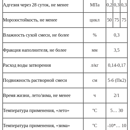
Адгезия через 28 суток, не менее
МПа
0,2
0,3
0,3
Морозостойкость, не менее
цикл
50
75
75
Влажность сухой смеси, не более
%
0,3
Фракция наполнителя, не более
мм
3,5
Расход воды затворения
л/кг
0,14-0,17
Подвижность растворной смеси
см
5-6 (Пк2)
Время жизни, лето/зима, не менее
ч
2/1
Температура применения, «лето»
°С
5… 30
Температура применения, «зима»
°С
-10*… 10