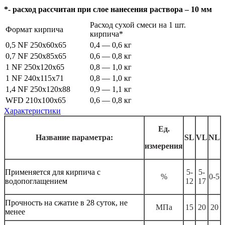
*- расход рассчитан при слое нанесения раствора – 10 мм
Расход сухой смеси на 1 шт.
Формат кирпича
кирпича*
0,5 NF 250x60x65
0,4 — 0,6 кг
0,7 NF 250x85x65
0,6 — 0,8 кг
1 NF 250x120x65
0,8 — 1,0 кг
1 NF 240x115x71
0,8 — 1,0 кг
1,4 NF 250x120x88
0,9 — 1,1 кг
WFD 210x100x65
0,6 — 0,8 кг
Характеристики
Ед.
Название параметра:
SL
VL
NL
измерения
Применяется для кирпича с
5-
5-
%
0-5
водопоглащением
12
17
Прочность на сжатие в 28 суток, не
МПа
15
20
20
менее