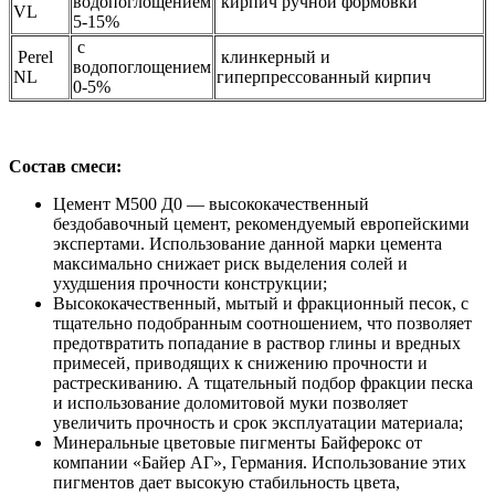
водопоглощением
кирпич ручной формовки
VL
5-15%
с
Perel
клинкерный и
водопоглощением
NL
гиперпрессованный кирпич
0-5%
Состав смеси:
Цемент М500 Д0 — высококачественный
бездобавочный цемент, рекомендуемый европейскими
экспертами. Использование данной марки цемента
максимально снижает риск выделения солей и
ухудшения прочности конструкции;
Высококачественный, мытый и фракционный песок, с
тщательно подобранным соотношением, что позволяет
предотвратить попадание в раствор глины и вредных
примесей, приводящих к снижению прочности и
растрескиванию. А тщательный подбор фракции песка
и использование доломитовой муки позволяет
увеличить прочность и срок эксплуатации материала;
Минеральные цветовые пигменты Байферокс от
компании «Байер АГ», Германия. Использование этих
пигментов дает высокую стабильность цвета,