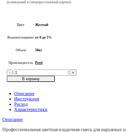
(клинкерный и гиперпрессованный кирпич).
Цвет
Желтый
Водопоглощение
от 0 до 5%
Объем
50кг
Производитель
Perel
Количество
товара
В корзину
Желтая
кладочная
смесь
Описание
Perel
Инструкция
NL-
Расход
0135
Характеристики
для
Описание
кирпича
с
Профессиональная цветная кладочная смесь для наружных и
водопоглощением