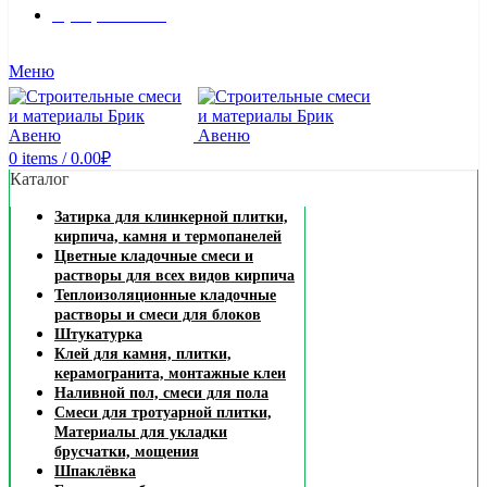
8 (495) 324-45-54
Заказать звонок
Меню
0
items
/
0.00
₽
Каталог
Затирка для клинкерной плитки,
кирпича, камня и термопанелей
Цветные кладочные смеси и
растворы для всех видов кирпича
Теплоизоляционные кладочные
растворы и смеси для блоков
Штукатурка
Клей для камня, плитки,
керамогранита, монтажные клеи
Наливной пол, смеси для пола
Смеси для тротуарной плитки,
Материалы для укладки
брусчатки, мощения
Шпаклёвка