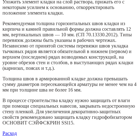
Уложить элемент кладки на слой раствора, прижать его с
некоторым усилием к основанию, откорректировать
положение элемента кладки.
Рекомендуемая толщина горизонтальных швов кладки из
кирпича и камней правильной формы должна составлять 12
мм, вертикальных швов — 10 мм. (СП 70.13330.2012). Типы
перевязок должны быть указаны в рабочих чертежах.
Независимо от принятой системы перевязки швов укладка
тычковых рядов является обязательной в нижнем (первом) и
верхнем (последнем) рядах возводимых конструкций, на
уровне обрезов стен и столбов, в выступающих рядах кладки
(карнизах, поясах и т.д.).
Толщина швов в армированной кладке должна превышать
сумму диаметров пересекающейся арматуры не менее чем на 4
мм при толщине шва не более 16 мм.
В процессе строительства кладку нужно защищать от влаги
при помощи специальных навесов, закрывать недостроенную
стену пленкой. Для увеличения декоративно-защитных
свойств рекомендовано защищать кладку гидрофобизатором
ОСНОВИТ СЭЙФСКРИН SSl15.
Расход