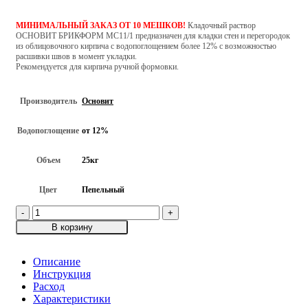
МИНИМАЛЬНЫЙ ЗАКАЗ ОТ 10 МЕШКОВ!
Кладочный раствор
ОСНОВИТ БРИКФОРМ МС11/1 предназначен для кладки стен и перегородок
из облицовочного кирпича с водопоглощением более 12% с возможностью
расшивки швов в момент укладки.
Рекомендуется для кирпича ручной формовки.
Производитель
Основит
Водопоглощение
от 12%
Объем
25кг
Цвет
Пепельный
Количество
товара
В корзину
Цветной
кладочный
раствор
Описание
ОСНОВИТ
Инструкция
БРИКФОРМ
Расход
MC11/1,
Характеристики