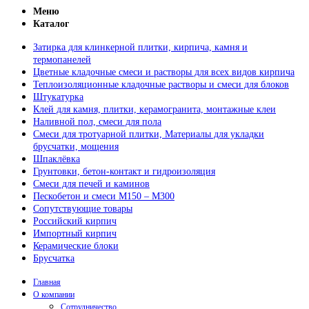
Меню
Каталог
Затирка для клинкерной плитки, кирпича, камня и
термопанелей
Цветные кладочные смеси и растворы для всех видов кирпича
Теплоизоляционные кладочные растворы и смеси для блоков
Штукатурка
Клей для камня, плитки, керамогранита, монтажные клеи
Наливной пол, смеси для пола
Смеси для тротуарной плитки, Материалы для укладки
брусчатки, мощения
Шпаклёвка
Грунтовки, бетон-контакт и гидроизоляция
Смеси для печей и каминов
Пескобетон и смеси М150 – М300
Сопутствующие товары
Российский кирпич
Импортный кирпич
Керамические блоки
Брусчатка
Главная
О компании
Сотрудничество