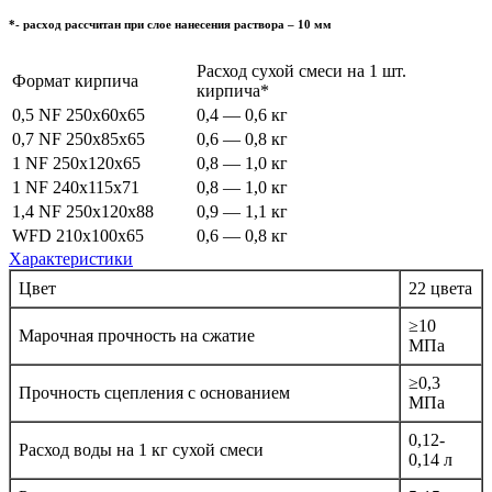
*- расход рассчитан при слое нанесения раствора – 10 мм
Расход сухой смеси на 1 шт.
Формат кирпича
кирпича*
0,5 NF 250x60x65
0,4 — 0,6 кг
0,7 NF 250x85x65
0,6 — 0,8 кг
1 NF 250x120x65
0,8 — 1,0 кг
1 NF 240x115x71
0,8 — 1,0 кг
1,4 NF 250x120x88
0,9 — 1,1 кг
WFD 210x100x65
0,6 — 0,8 кг
Характеристики
Цвет
22 цвета
≥10
Марочная прочность на сжатие
МПа
≥0,3
Прочность сцепления с основанием
МПа
0,12-
Расход воды на 1 кг сухой смеси
0,14 л