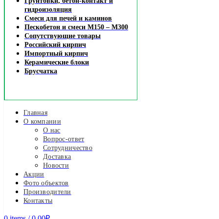
Грунтовки, бетон-контакт и
гидроизоляция
Смеси для печей и каминов
Пескобетон и смеси М150 – М300
Сопутствующие товары
Российский кирпич
Импортный кирпич
Керамические блоки
Брусчатка
Главная
О компании
О нас
Вопрос-ответ
Сотрудничество
Доставка
Новости
Акции
Фото объектов
Производители
Контакты
0
items
/
0.00
₽