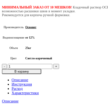
МИНИМАЛЬНЫЙ ЗАКАЗ ОТ 10 МЕШКОВ!
Кладочный раствор ОСН
возможностью расшивки швов в момент укладки.
Рекомендуется для кирпича ручной формовки.
Производитель
Основит
Водопоглощение
от 12%
Объем
25кг
Цвет
Светло-коричневый
Количество
товара
В корзину
Цветной
кладочный
Описание
раствор
Инструкция
ОСНОВИТ
Расход
БРИКФОРМ
Характеристики
MC11/1,
Светло-
Описание
коричневый,