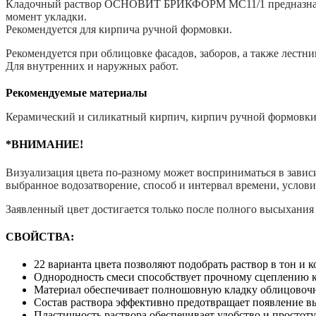
25кг
Кладочный раствор ОСНОВИТ БРИКФОРМ МС11/1 предназначен 
момент укладки.
Рекомендуется для кирпича ручной формовки.
Рекомендуется при облицовке фасадов, заборов, а также лестн
Для внутренних и наружных работ.
Рекомендуемые материалы
Керамический и силикатный кирпич, кирпич ручной формовки
*ВНИМАНИЕ!
Визуализация цвета по-разному может восприниматься в зависи
выбранное водозатворение, способ и интервал времени, услов
Заявленный цвет достигается только после полного высыхания 
СВОЙСТВА:
22 варианта цвета позволяют подобрать раствор в тон и к
Однородность смеси способствует прочному сцеплению к
Материал обеспечивает полношовную кладку облицовочн
Состав раствора эффективно предотвращает появление вы
Пластичность раствора обеспечивает удобство и простот