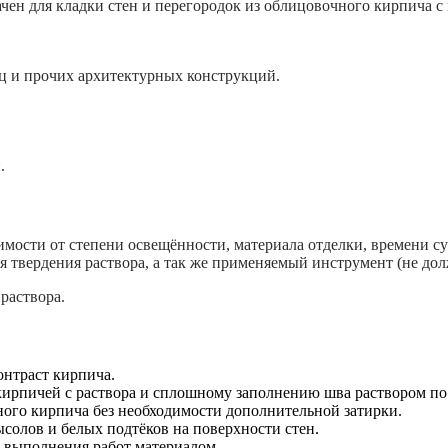
для кладки стен и перегородок из облицовочного кирпича с 
иц и прочих архитектурных конструкций.
.
мости от степени освещённости, материала отделки, времени су
ия твердения раствора, а так же применяемый инструмент (не до
раствора.
онтраст кирпича.
ирпичей с раствора и сплошному заполнению шва раствором по
ого кирпича без необходимости дополнительной затирки.
солов и белых подтёков на поверхности стен.
у выполнения работ материалом