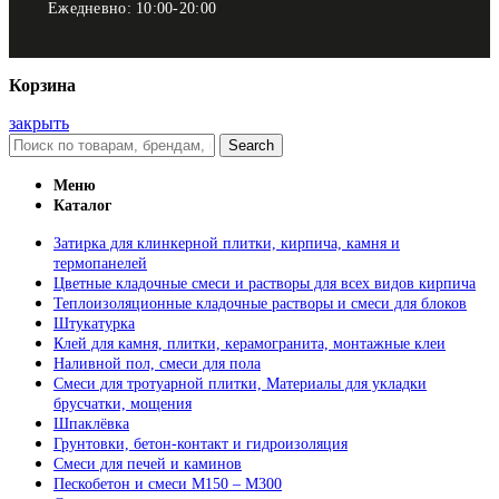
Ежедневно: 10:00-20:00
Корзина
закрыть
Search
Меню
Каталог
Затирка для клинкерной плитки, кирпича, камня и
термопанелей
Цветные кладочные смеси и растворы для всех видов кирпича
Теплоизоляционные кладочные растворы и смеси для блоков
Штукатурка
Клей для камня, плитки, керамогранита, монтажные клеи
Наливной пол, смеси для пола
Смеси для тротуарной плитки, Материалы для укладки
брусчатки, мощения
Шпаклёвка
Грунтовки, бетон-контакт и гидроизоляция
Смеси для печей и каминов
Пескобетон и смеси М150 – М300