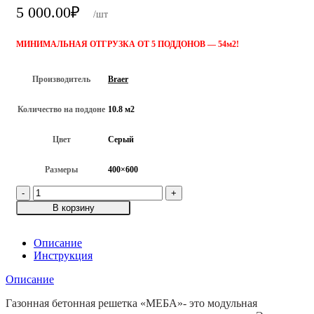
5 000.00
₽
/шт
МИНИМАЛЬНАЯ ОТГРУЗКА ОТ 5 ПОДДОНОВ — 54м2!
Производитель
Braer
Количество на поддоне
10.8 м2
Цвет
Серый
Размеры
400×600
Количество
товара
В корзину
Газонная
решетка
"Меба"
Описание
Инструкция
Описание
Газонная бетонная решетка «МЕБА»- это модульная