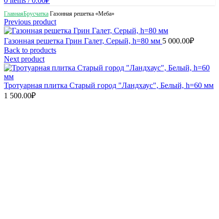
0
items
/
0.00
₽
Главная
Брусчатка
Газонная решетка «Меба»
Previous product
Газонная решетка Грин Галет, Серый, h=80 мм
5 000.00
₽
Back to products
Next product
Тротуарная плитка Старый город "Ландхаус", Белый, h=60 мм
1 500.00
₽