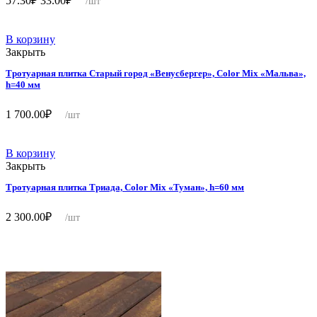
57.30
₽
33.00
₽
/шт
цена
цена:
составляла
33.00₽.
57.30₽.
В корзину
Закрыть
Тротуарная плитка Старый город «Венусбергер», Color Mix «Мальва»,
h=40 мм
1 700.00
₽
/шт
В корзину
Закрыть
Тротуарная плитка Триада, Color Mix «Туман», h=60 мм
2 300.00
₽
/шт