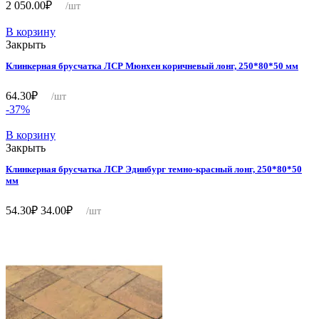
2 050.00
₽
/шт
В корзину
Закрыть
Клинкерная брусчатка ЛСР Мюнхен коричневый лонг, 250*80*50 мм
64.30
₽
/шт
-37%
В корзину
Закрыть
Клинкерная брусчатка ЛСР Эдинбург темно-красный лонг, 250*80*50
мм
Первоначальная
Текущая
54.30
₽
34.00
₽
/шт
цена
цена:
составляла
34.00₽.
54.30₽.