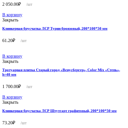
2 050.00
₽
/шт
В корзину
Закрыть
Клинкерная брусчатка ЛСР Турин бронзовый, 200*100*50 мм
61.20
₽
/шт
В корзину
Закрыть
Тротуарная плитка Старый город «Венусбергер», Color Mix «Степь»,
h=40 мм
1 700.00
₽
/шт
В корзину
Закрыть
Клинкерная брусчатка ЛСР Штутгарт графитовый, 200*100*50 мм
73.20
₽
/шт