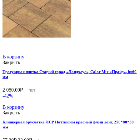
В корзину
Закрыть
Тротуарная плитка Старый город «Ландхаус», Color Mix «Прайд», h=60
мм
2 050.00
₽
/шт
-42%
В корзину
Закрыть
Клинкерная брусчатка ЛСР Ноттингем красный флэш лонг, 250*80*50
мм
Первоначальная
Текущая